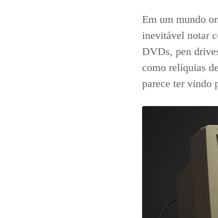
Em um mundo onde
35
Curtir
inevitável notar
Comentar
DVDs, pen drives
como relíquias 
parece ter vindo 