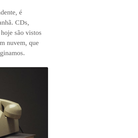
dente, é
manhã. CDs,
hoje são vistos
em nuvem, que
aginamos.