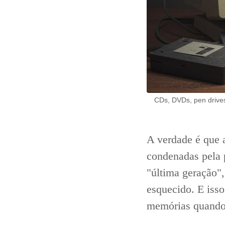
CDs, DVDs, pen drives
A verdade é que a
condenadas pela p
"última geração",
esquecido. E iss
memórias quando